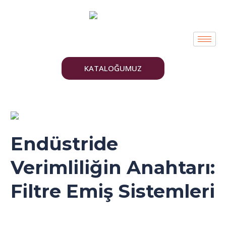
İçeriğe
Post
atla
pagination
KATALOĞUMUZ
Endüstride
Verimliliğin
Anahtarı:
Endüstride
Filtre
Emiş
Verimliliğin Anahtarı:
Sistemleri
Filtre Emiş Sistemleri
Genel