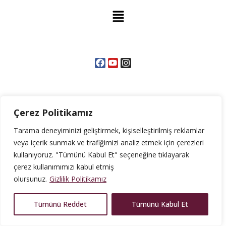
Menu
F
Y
I
a
o
n
c
u
s
e
t
t
b
u
a
o
b
g
o
e
r
k
a
m
Çerez Politikamız
ABKANT PRES BÜKÜM
Tarama deneyiminizi geliştirmek, kişiselleştirilmiş reklamlar
MAKINELERI: ENDÜSTRIYEL
veya içerik sunmak ve trafiğimizi analiz etmek için çerezleri
BÜKÜMDE KESKIN
kullanıyoruz. "Tümünü Kabul Et" seçeneğine tıklayarak
çerez kullanımımızı kabul etmiş
ÇÖZÜMLER
olursunuz.
Gizlilik Politikamız
Metal büküm dendiğinde akla ilk gelen makinelerden biri
Tümünü Reddet
Tümünü Kabul Et
şüphesiz abkant pres büküm makineleridir. Endüstriyel
üretimden atölye çalışmalarına kadar geniş bir alanda