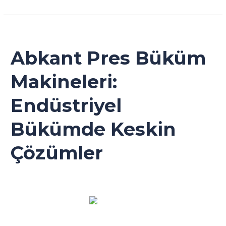
Abkant
Pres
Büküm
Abkant Pres Büküm
Makineleri:
Endüstriyel
Makineleri:
Bükümde
Keskin
Endüstriyel
Çözümler
Bükümde Keskin
Çözümler
Genel