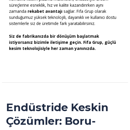
süreçlerine esneklik, hız ve kalite kazandırırken aynı
zamanda
rekabet avantajı
sağlar. Fifa Grup olarak
sunduğumuz yüksek teknolojili, dayanıklı ve kullanıcı dostu
sistemlerle siz de üretimde fark yaratabilirsiniz.
Siz de fabrikanızda bir dönüşüm başlatmak
istiyorsanız bizimle iletişime geçin. Fifa Grup, güçlü
kesim teknolojisiyle her zaman yanınızda.
Read More »
Endüstride
Keskin
Çözümler:
Endüstride Keskin
Boru-
Profil
Çözümler: Boru-
Kesim
Makineleri