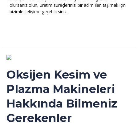
olursanız olun, üretim süreçlerinizi bir adım ileri taşımak için
bizimle iletişime geçebilirsiniz.
Read More »
Oksijen
Kesim
ve
Oksijen Kesim ve
Plazma
Makineleri
Plazma Makineleri
Hakkında
Bilmeniz
Hakkında Bilmeniz
Gerekenler
Gerekenler
Genel