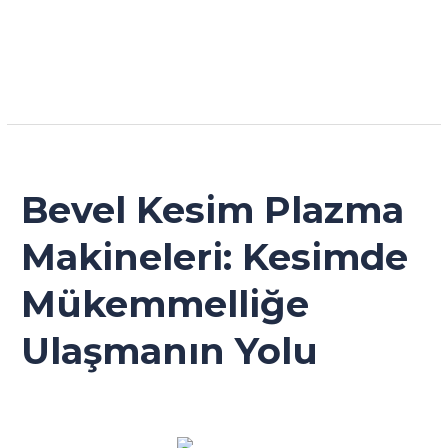
Read More »
Bevel
Kesim
Plazma
Bevel Kesim Plazma
Makineleri:
Kesimde
Makineleri: Kesimde
Mükemmelliğe
Ulaşmanın
Mükemmelliğe
Yolu
Ulaşmanın Yolu
Genel