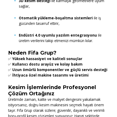
3D kesim desteği
ile karmaşık geometrilere uyum
sağlar,
Otomatik yükleme-boşaltma sistemleri
ile iş
gücünden tasarruf ettirir,
Endüstri 4.0 uyumlu yazılım entegrasyonu
ile
üretim verilerini takip etmenizi mümkün kılar.
Neden Fifa Grup?
✅
Yüksek hassasiyet ve kaliteli sonuçlar
✅
Kullanıcı dostu arayüz ve kolay bakım
✅
Uzun ömürlü komponentler ve güçlü servis desteği
✅
İhtiyaca özel makine tasarımı ve üretimi
Kesim İşlemlerinde Profesyonel
Çözüm Ortağınız
Üretimde zaman, kalite ve maliyet dengesini yakalamak
istiyorsanız, doğru kesim makinesini seçmek hayati önem
taşır. Fifa Grup olarak sizlere; güvenilir, dayanıklı ve verimli
boru-profil kesim çözümleri sunuyoruz. Hangi sektörde