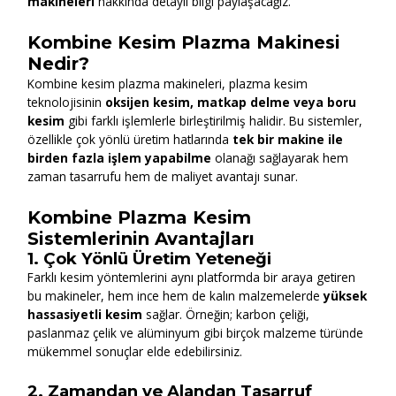
makineleri
hakkında detaylı bilgi paylaşacağız.
Kombine Kesim Plazma Makinesi
Nedir?
Kombine kesim plazma makineleri, plazma kesim
teknolojisinin
oksijen kesim, matkap delme veya boru
kesim
gibi farklı işlemlerle birleştirilmiş halidir. Bu sistemler,
özellikle çok yönlü üretim hatlarında
tek bir makine ile
birden fazla işlem yapabilme
olanağı sağlayarak hem
zaman tasarrufu hem de maliyet avantajı sunar.
Kombine Plazma Kesim
Sistemlerinin Avantajları
1.
Çok Yönlü Üretim Yeteneği
Farklı kesim yöntemlerini aynı platformda bir araya getiren
bu makineler, hem ince hem de kalın malzemelerde
yüksek
hassasiyetli kesim
sağlar. Örneğin; karbon çeliği,
paslanmaz çelik ve alüminyum gibi birçok malzeme türünde
mükemmel sonuçlar elde edebilirsiniz.
2.
Zamandan ve Alandan Tasarruf