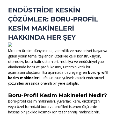
k
a
m
ENDÜSTRIDE KESKIN
ÇÖZÜMLER: BORU-PROFIL
KESIM MAKINELERI
HAKKINDA HER ŞEY
Modern üretim dünyasında, verimlilik ve hassasiyet başarıya
giden yolun temel taşlarıdır. Özellikle çelik konstrüksiyon,
otomotiv, boru hattı sistemleri, mobilya ve endüstriyel yapı
alanlarında boru ve profil kesimi, üretimin kritik bir
aşamasını oluşturur. Bu aşamada devreye giren
boru-profil
kesim makineleri
, Fifa Grup’un yüksek kaliteli endüstriyel
çözümleri arasında önemli bir yere sahiptir.
Boru-Profil Kesim Makineleri Nedir?
Boru-profil kesim makineleri, yuvarlak, kare, dikdörtgen
veya özel formdaki boru ve profilleri istenen ölçülerde
hassas bir şekilde kesmek için tasarlanmış makinelerdir.