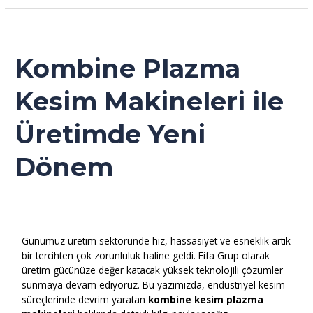
Kombine
Plazma
Kesim
Kombine Plazma
Makineleri
ile
Kesim Makineleri ile
Üretimde
Yeni
Üretimde Yeni
Dönem
Dönem
Genel
Günümüz üretim sektöründe hız, hassasiyet ve esneklik artık
bir tercihten çok zorunluluk haline geldi. Fifa Grup olarak
üretim gücünüze değer katacak yüksek teknolojili çözümler
sunmaya devam ediyoruz. Bu yazımızda, endüstriyel kesim
süreçlerinde devrim yaratan
kombine kesim plazma