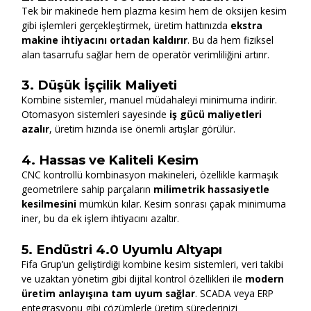
Tek bir makinede hem plazma kesim hem de oksijen kesim
gibi işlemleri gerçekleştirmek, üretim hattınızda
ekstra
makine ihtiyacını ortadan kaldırır
. Bu da hem fiziksel
alan tasarrufu sağlar hem de operatör verimliliğini artırır.
3.
Düşük İşçilik Maliyeti
Kombine sistemler, manuel müdahaleyi minimuma indirir.
Otomasyon sistemleri sayesinde
iş gücü maliyetleri
azalır
, üretim hızında ise önemli artışlar görülür.
4.
Hassas ve Kaliteli Kesim
CNC kontrollü kombinasyon makineleri, özellikle karmaşık
geometrilere sahip parçaların
milimetrik hassasiyetle
kesilmesini
mümkün kılar. Kesim sonrası çapak minimuma
iner, bu da ek işlem ihtiyacını azaltır.
5.
Endüstri 4.0 Uyumlu Altyapı
Fifa Grup’un geliştirdiği kombine kesim sistemleri, veri takibi
ve uzaktan yönetim gibi dijital kontrol özellikleri ile
modern
üretim anlayışına tam uyum sağlar
. SCADA veya ERP
entegrasyonu gibi çözümlerle üretim süreçlerinizi