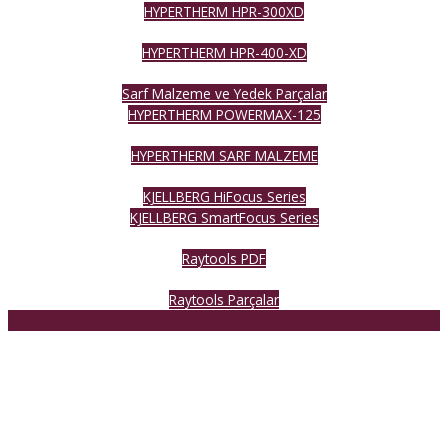
HYPERTHERM HPR-300XD
HYPERTHERM HPR-400-XD
Sarf Malzeme ve Yedek Parçalar
HYPERTHERM POWERMAX-125
HYPERTHERM SARF MALZEME
KJELLBERG HiFocus Series
KJELLBERG SmartFocus Series
Raytools PDF
Raytools Parçalar