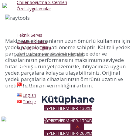
Chiller Soğutma Sistemleri
Özel Uygulamalar
Hizmetlerimiz
Teknik Servis
Makine ve ekipmanların uzun ömürlü kullanımı için
Uzaktan Destek
yedek parçalar hayati öneme sahiptir. Kaliteli yedek
Kurulum ve Eğitim
parçalar, arıza sürelerini minimize eder ve
Sarf Malzemeler ve Yedek Parçalar
cihazlarınızın performansını maksimum seviyede
Galeri
tutar. Geniş ürün yelpazemizle, ihtiyacınıza uygun
Blog
yedek parçalara kolayca ulaşabilirsiniz. Orijinal
İletişim
yedek parçalarla cihazlarınızın ömrünü uzatın ve
Türkçe
üretim hattınızın verimliliğini artırın.
English
Kütüphane
Türkçe
HYPERTHERM HPR-130XD
HYPERTHERM HPR-170XD
X
HYPERTHERM HPR-260XD